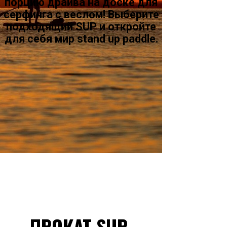
порцию драйва на доске для
серфинга с веслом! Выберите
подходящий SUP и откройте
для себя мир stand up paddle.
ПРОКАТ SUP-